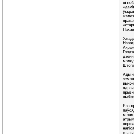
ці поб
«дамі
ўскра
жалез
права
«стар
Пахав
Узгад
Наваг
Акрам
Гродз
дзейн
молад
Штого
Адмін
земля
выкон
аднач
прызн
выбір
Разго
паўся
мілая
атрым
перша
напіс
жылых