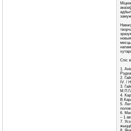
Міцке
аказа
адбыл
замуж
Наваг
творч
зразу
новыя
месцы
напам
хутар
Спіс 
1. Ані
Рэдкал
2. Га
IV. / 
3. Га
М.П.Г
4. Кар
В.Кара
5. Лю
полов
6. Ма
– 1 ав
7. Ус
жыццё 
8. Яр