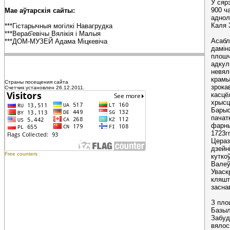
У сяр
900 ч
Мае аўтарскія сайты:
аднол
Каля 
***Гістарычныя могілкі Навагрудка
***Вераб'евічы Вялікія і Малыя
Асабл
***ДОМ-МУЗЕЙ Адама Міцкевіча
дамін
плошч
адкул
невял
крамы
Страны посещения сайта
зрокав
Счетчик установлен 26.12.2011.
касцё
хрысц
Барыса
пачат
фарны
1723г
Цераз
дзейн
Free counters
кутко
Валеў
Уваск
кляшт
заснав
З пло
Базыл
Забуд
вялос