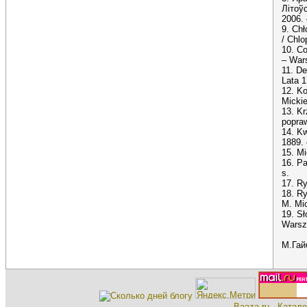
Літоўс
2006. 
9. Chł
/ Chlo
10. C
– War
11. De
Lata 1
12. Ko
Mickie
13. Kr
popraw
14. Kw
1889. 
15. Mi
16. P
s.
17. Ry
18. Ry
M. Mic
19. Sł
Warsz
М.Гай
Baaza.ru - Катало