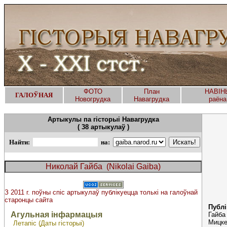
ФОТО
План
НАВІН
ГАЛОЎНАЯ
Новогруд
ка
Навагрудка
раёна
Артыкулы па гісторыі Навагрудка
( 38 артыкулаў )
Найти:
на:
З 2011 г. поўны спіс артыкулаў публікуецца толькі на галоўнай
старонцы сайта
Публі
Агульная інфармацыя
Гайба
Мицке
Летапіс (Даты гісторыі)