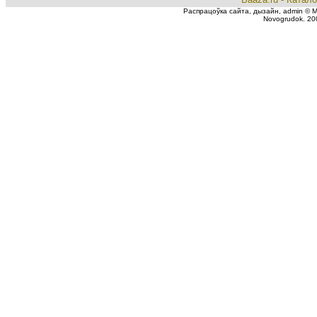
Распрацоўка сайта, дызайн, admin © Мік
Novogrudok. 20