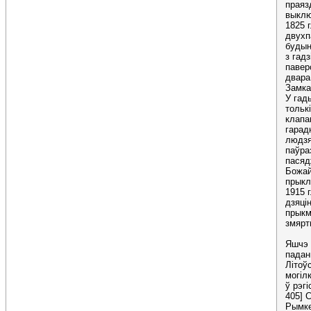
праяз
выключ
1825 
двухп
будын
з гад
павер
двара
Замка
У гад
тольк
клапа
гарад
людзя
паўра
пасяд
Божай
прыкл
1915 г
дзяці
прыкм
змярт
Яшчэ 
падан
Літоў
могіл
ў рэгі
405] 
Рымке