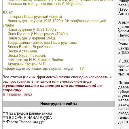
Рацэў
Завоссе як месца нараджэння А.Міцкевіча
пераб
(1796 
ХХ ст.
Антоні
Гісторыя Навагрудскай чыгункі
Навагрудскі рэўком 1918-1920гг. Устанаўленне савецкай
А які
улады
дасле
Навагрудчане ў 1921-1939гг.
ўспам
Янка Купала ў Навагрудку (1940г.)
Паўло
Навагрудак у чэрвені 1941г.
невял
Традыцыйныя рамёствы Навагрудчыны
Рэчы 
Вёска Вялікія Вераб'евічы
цэнтр
Вёска Асташына.
з 1802
Вёска Ятра. Гісторыя.
Композитор Н.Набоков и Любча
У 1803
Акадэмік Касцюк М.П.
адзна
Інфармацыю аб іншых артыкулах глядзі
ТУТ
тагач
тыс. ч
Все статьи (или их фрагменты) можно свободно копировать и
распространять в печатном или электронном виде
Як ад
с условием ссылки на автора или гиперссылкой на
двара
страницу
губер
© Николай Гайба
агуль
чалаве
Навагрудскія сайты
увахо
ваена
склад
***Навагрудскі райвыканкам
гандл
***ГІСТОРЫЯ НАВАГРУДКА
да г.
***Газета "Новае жыццё"