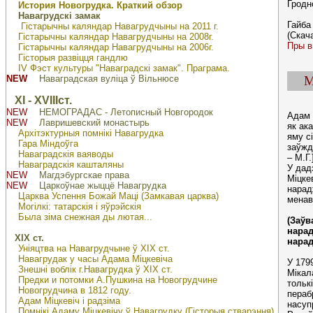
Гродно
История Новогрудка. Краткий обзор
Навагрудскі замак
Гайба
Гістарычны каляндар Навагрудчыны на 2011 г.
(Скач
Гістарычны каляндар Навагрудчыны на 2008г.
Пры в
Гістарычны каляндар Навагрудчыны на 2006г.
Гісторыя развіцця гандлю
IV Фэст культуры "Наваградскі замак". Праграма.
М
NEW
Наваградская вуліца ў Вільнюсе
ХІ - ХVIIIст.
NEW
НЕМОГРАДАС - Летописный Новгородок
Адам 
NEW
Лавришевский монастырь
як ак
Архітэктурныя помнікі Навагрудка
яму с
Гара Міндоўга
заўжд
Наваградскія ваяводы
– М.Г.
Наваградскія кашталяны
У дад
NEW
Магдэбургскае права
Міцке
NEW
Царкоўнае жыццё Навагрудка
нарад
Царква Успення Божай Маці (Замкавая царква)
менав
Могілкі: татарскія і яўрэйскія
Была зіма снежная ды лютая...
(Заўв
нарад
ХІХ ст.
нарад
Уніяцтва на Навагрудчыне ў ХІХ ст.
Навагрудак у часы Адама Міцкевіча
У 179
Знешні воблік г.Навагрудка ў ХІХ ст.
Мікал
Предки и потомки А.Пушкина на Новогрудчине
толькі
Новогрудчина в 1812 году.
пераб
Адам Міцкевіч і радзіма
насупр
Помнікі Адаму Міцкевічу ў Навагрудку (Гісторыя стварэння)